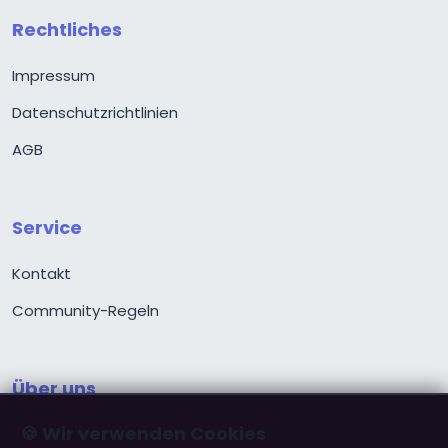
Rechtliches
Impressum
Datenschutzrichtlinien
AGB
Service
Kontakt
Community-Regeln
Über uns
🍪 Wir verwenden Cookies
Über ChristPartner