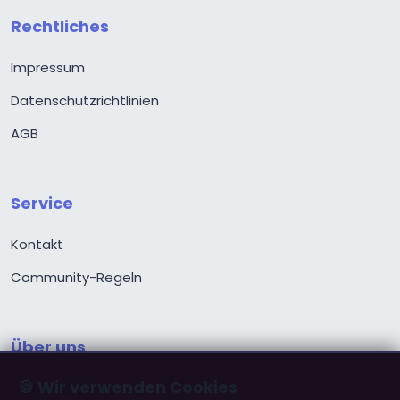
Rechtliches
Impressum
Datenschutzrichtlinien
AGB
Service
Kontakt
Community-Regeln
Über uns
🍪 Wir verwenden Cookies
Über ChristPartner