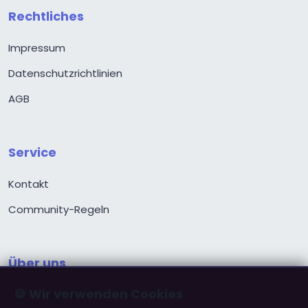
Rechtliches
Impressum
Datenschutzrichtlinien
AGB
Service
Kontakt
Community-Regeln
Über uns
🍪 Wir verwenden Cookies
Über ChristPartner