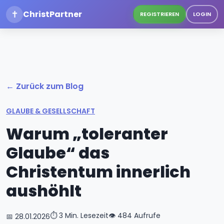
✝
ChristPartner
REGISTRIEREN
LOGIN
← Zurück zum Blog
GLAUBE & GESELLSCHAFT
Warum „toleranter
Glaube“ das
Christentum innerlich
aushöhlt
⏱️ 3 Min. Lesezeit
👁️ 484 Aufrufe
📅 28.01.2026