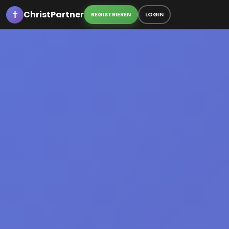
✝
ChristPartner
REGISTRIEREN
LOGIN