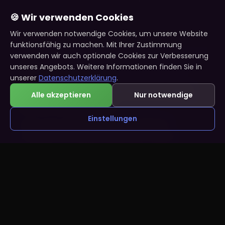
🍪 Wir verwenden Cookies
Wir verwenden notwendige Cookies, um unsere Website
funktionsfähig zu machen. Mit Ihrer Zustimmung
verwenden wir auch optionale Cookies zur Verbesserung
💕
unseres Angebots. Weitere Informationen finden Sie in
Dating
unserer
Datenschutzerklärung
.
Warum ist christliche Partnersuche
Alle akzeptieren
Nur notwendige
oft so frustrierend?
Einstellungen
Mich nervt einfach der hohe zeitliche
Aufwand und wieviel Dates dann dabei
herausspringen... Ich gla...
Matthias · vor 2 Monaten
Zum Thema →