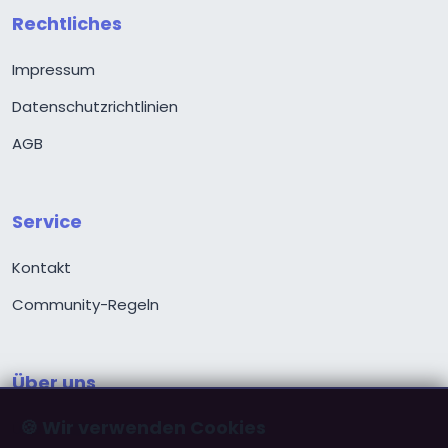
Rechtliches
Impressum
Datenschutzrichtlinien
AGB
Service
Kontakt
Community-Regeln
Über uns
🍪 Wir verwenden Cookies
Über ChristPartner