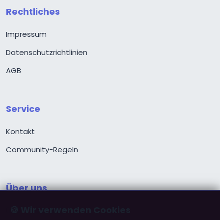
Rechtliches
Impressum
Datenschutzrichtlinien
AGB
Service
Kontakt
Community-Regeln
Über uns
🍪 Wir verwenden Cookies
Über ChristPartner